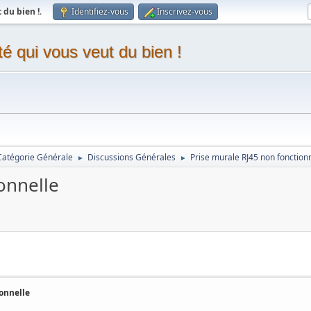
du bien !
.
Identifiez-vous
Inscrivez-vous
 qui vous veut du bien !
Catégorie Générale
Discussions Générales
Prise murale RJ45 non fonction
►
►
onnelle
ionnelle