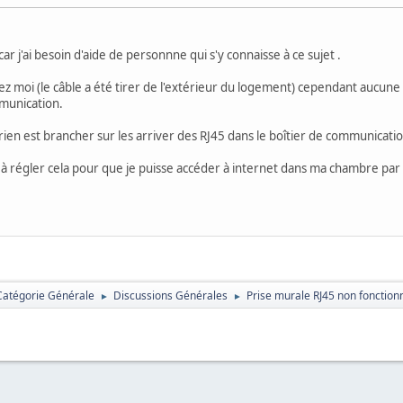
r j'ai besoin d'aide de personnne qui s'y connaisse à ce sujet .
hez moi (le câble a été tirer de l'extérieur du logement) cependant aucun
mmunication.
 rien est brancher sur les arriver des RJ45 dans le boîtier de communicati
 à régler cela pour que je puisse accéder à internet dans ma chambre pa
Catégorie Générale
Discussions Générales
Prise murale RJ45 non fonction
►
►