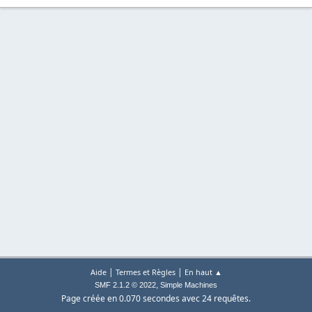
|
|
Aide
Termes et Règles
En haut ▲
,
SMF 2.1.2 © 2022
Simple Machines
Page créée en 0.070 secondes avec 24 requêtes.