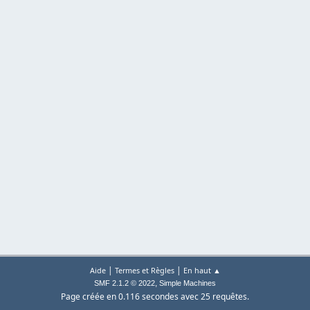
|
|
Aide
Termes et Règles
En haut ▲
,
SMF 2.1.2 © 2022
Simple Machines
Page créée en 0.116 secondes avec 25 requêtes.