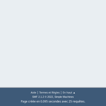
|
|
Aide
Termes et Règles
En haut ▲
,
SMF 2.1.2 © 2022
Simple Machines
Page créée en 0.095 secondes avec 25 requêtes.