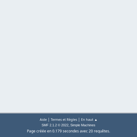
|
|
Aide
Termes et Règles
En haut ▲
,
SMF 2.1.2 © 2022
Simple Machines
Page créée en 0.179 secondes avec 20 requêtes.