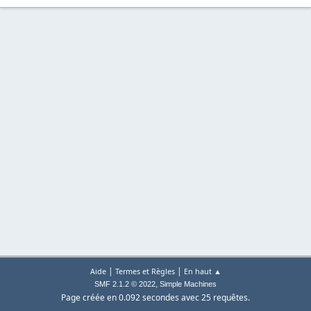
|
|
Aide
Termes et Règles
En haut ▲
,
SMF 2.1.2 © 2022
Simple Machines
Page créée en 0.092 secondes avec 25 requêtes.