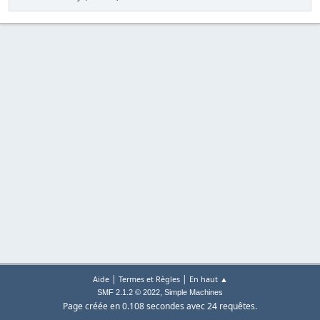
|
|
Aide
Termes et Règles
En haut ▲
,
SMF 2.1.2 © 2022
Simple Machines
Page créée en 0.108 secondes avec 24 requêtes.