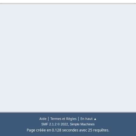
|
|
Aide
Termes et Règles
En haut ▲
,
SMF 2.1.2 © 2022
Simple Machines
Page créée en 0.128 secondes avec 25 requêtes.