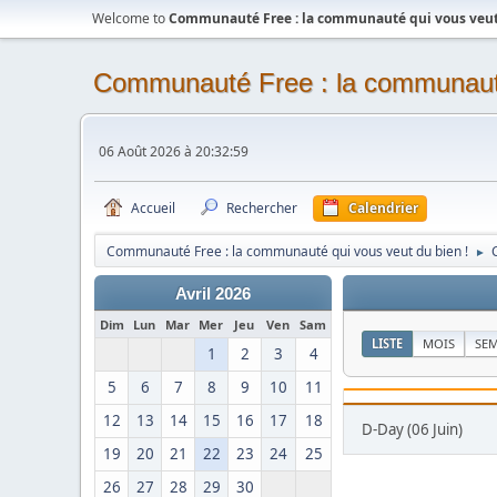
Welcome to
Communauté Free : la communauté qui vous veut 
Communauté Free : la communauté
06 Août 2026 à 20:32:59
Accueil
Rechercher
Calendrier
Communauté Free : la communauté qui vous veut du bien !
►
Avril 2026
Dim
Lun
Mar
Mer
Jeu
Ven
Sam
LISTE
MOIS
SE
1
2
3
4
5
6
7
8
9
10
11
12
13
14
15
16
17
18
D-Day (06 Juin)
19
20
21
22
23
24
25
26
27
28
29
30