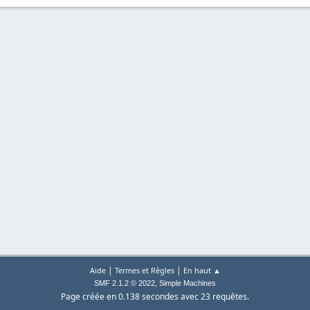
|
|
Aide
Termes et Règles
En haut ▲
,
SMF 2.1.2 © 2022
Simple Machines
Page créée en 0.138 secondes avec 23 requêtes.