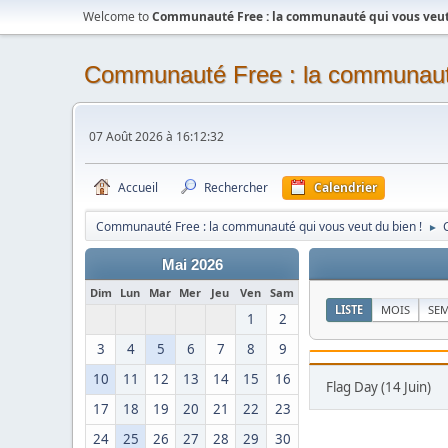
Welcome to
Communauté Free : la communauté qui vous veut 
Communauté Free : la communauté
07 Août 2026 à 16:12:32
Accueil
Rechercher
Calendrier
Communauté Free : la communauté qui vous veut du bien !
►
Mai 2026
Dim
Lun
Mar
Mer
Jeu
Ven
Sam
LISTE
MOIS
SE
1
2
3
4
5
6
7
8
9
10
11
12
13
14
15
16
Flag Day (14 Juin)
17
18
19
20
21
22
23
24
25
26
27
28
29
30