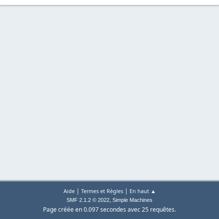
|
|
Aide
Termes et Règles
En haut ▲
,
SMF 2.1.2 © 2022
Simple Machines
Page créée en 0.097 secondes avec 25 requêtes.