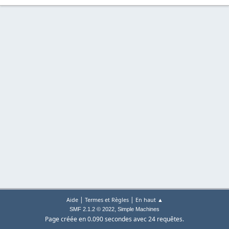
|
|
Aide
Termes et Règles
En haut ▲
,
SMF 2.1.2 © 2022
Simple Machines
Page créée en 0.090 secondes avec 24 requêtes.