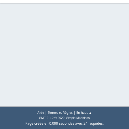
|
|
Aide
Termes et Règles
En haut ▲
,
SMF 2.1.2 © 2022
Simple Machines
Page créée en 0.099 secondes avec 24 requêtes.