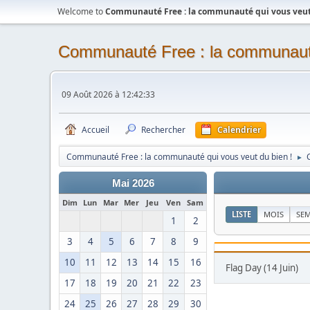
Welcome to
Communauté Free : la communauté qui vous veut 
Communauté Free : la communauté
09 Août 2026 à 12:42:33
Accueil
Rechercher
Calendrier
Communauté Free : la communauté qui vous veut du bien !
►
Mai 2026
Dim
Lun
Mar
Mer
Jeu
Ven
Sam
LISTE
MOIS
SE
1
2
3
4
5
6
7
8
9
10
11
12
13
14
15
16
Flag Day (14 Juin)
17
18
19
20
21
22
23
24
25
26
27
28
29
30