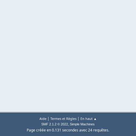
|
|
Aide
Termes et Règles
En haut ▲
,
SMF 2.1.2 © 2022
Simple Machines
Page créée en 0.131 secondes avec 24 requêtes.