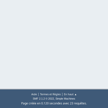
|
|
Aide
Termes et Règles
En haut ▲
,
SMF 2.1.2 © 2022
Simple Machines
Page créée en 0.120 secondes avec 23 requêtes.