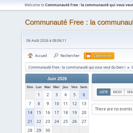
Welcome to
Communauté Free : la communauté qui vous veut 
Communauté Free : la communauté
06 Août 2026 à 08:06:11
Accueil
Rechercher
Calendrier
Communauté Free : la communauté qui vous veut du bien !
►
Juin 2026
Dim
Lun
Mar
Mer
Jeu
Ven
Sam
LISTE
MOIS
SE
1
2
3
4
5
6
7
8
9
10
11
12
13
There are no events 
14
15
16
17
18
19
20
21
22
23
24
25
26
27
28
29
30