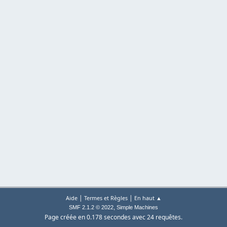
|
|
Aide
Termes et Règles
En haut ▲
,
SMF 2.1.2 © 2022
Simple Machines
Page créée en 0.178 secondes avec 24 requêtes.