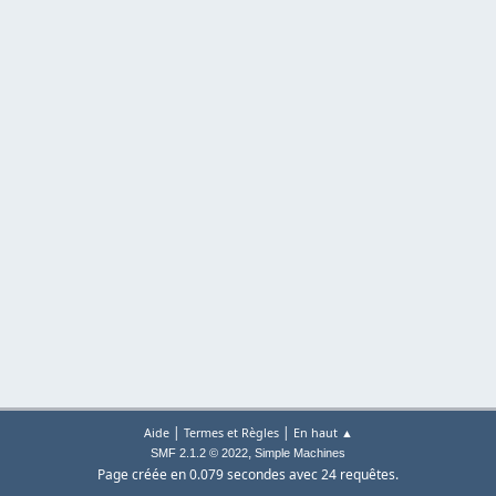
|
|
Aide
Termes et Règles
En haut ▲
,
SMF 2.1.2 © 2022
Simple Machines
Page créée en 0.079 secondes avec 24 requêtes.