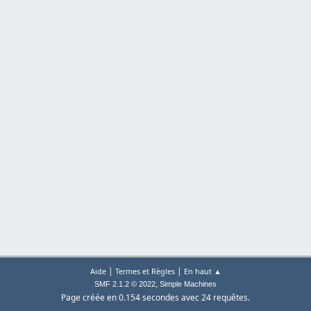
|
|
Aide
Termes et Règles
En haut ▲
,
SMF 2.1.2 © 2022
Simple Machines
Page créée en 0.154 secondes avec 24 requêtes.