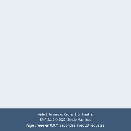
|
|
Aide
Termes et Règles
En haut ▲
,
SMF 2.1.2 © 2022
Simple Machines
Page créée en 0.071 secondes avec 23 requêtes.