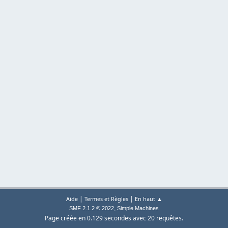
|
|
Aide
Termes et Règles
En haut ▲
,
SMF 2.1.2 © 2022
Simple Machines
Page créée en 0.129 secondes avec 20 requêtes.