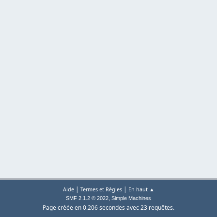
|
|
Aide
Termes et Règles
En haut ▲
,
SMF 2.1.2 © 2022
Simple Machines
Page créée en 0.206 secondes avec 23 requêtes.