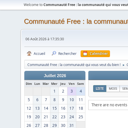
Welcome to
Communauté Free : la communauté qui vous veut 
Communauté Free : la communauté
06 Août 2026 à 17:35:30
Accueil
Rechercher
Calendrier
Communauté Free : la communauté qui vous veut du bien !
►
Juillet 2026
Dim
Lun
Mar
Mer
Jeu
Ven
Sam
LISTE
MOIS
SE
1
2
3
4
5
6
7
8
9
10
11
There are no events 
12
13
14
15
16
17
18
19
20
21
22
23
24
25
26
27
28
29
30
31