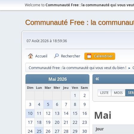
Welcome to
Communauté Free : la communauté qui vous veut 
Communauté Free : la communauté
07 Août 2026 à 18:59:36
Accueil
Rechercher
Calendrier
Communauté Free : la communauté qui vous veut du bien !
►
«
Mai 2026
Dim
Lun
Mar
Mer
Jeu
Ven
Sam
LISTE
MOIS
SE
1
2
3
4
5
6
7
8
9
Mai
10
11
12
13
14
15
16
17
18
19
20
21
22
23
Jour
24
25
26
27
28
29
30