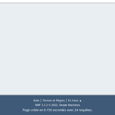
|
|
Aide
Termes et Règles
En haut ▲
,
SMF 2.1.2 © 2022
Simple Machines
Page créée en 0.150 secondes avec 24 requêtes.