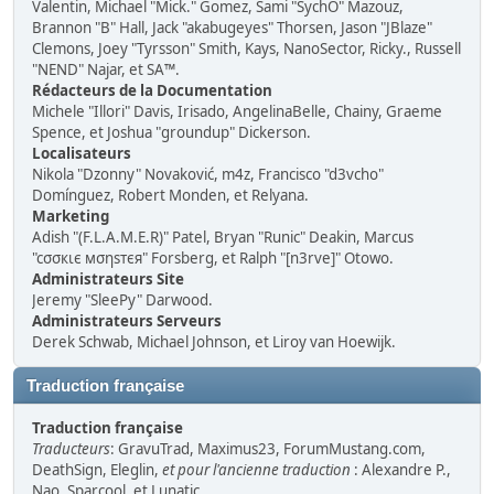
Valentin, Michael "Mick." Gomez, Sami "SychO" Mazouz,
Brannon "B" Hall, Jack "akabugeyes" Thorsen, Jason "JBlaze"
Clemons, Joey "Tyrsson" Smith, Kays, NanoSector, Ricky., Russell
"NEND" Najar, et SA™.
Rédacteurs de la Documentation
Michele "Illori" Davis, Irisado, AngelinaBelle, Chainy, Graeme
Spence, et Joshua "groundup" Dickerson.
Localisateurs
Nikola "Dzonny" Novaković, m4z, Francisco "d3vcho"
Domínguez, Robert Monden, et Relyana.
Marketing
Adish "(F.L.A.M.E.R)" Patel, Bryan "Runic" Deakin, Marcus
"cσσкιє мσηѕтєя" Forsberg, et Ralph "[n3rve]" Otowo.
Administrateurs Site
Jeremy "SleePy" Darwood.
Administrateurs Serveurs
Derek Schwab, Michael Johnson, et Liroy van Hoewijk.
Traduction française
Traduction française
Traducteurs
: GravuTrad, Maximus23, ForumMustang.com,
DeathSign, Eleglin,
et pour l'ancienne traduction
: Alexandre P.,
Nao, Sparcool, et Lunatic.