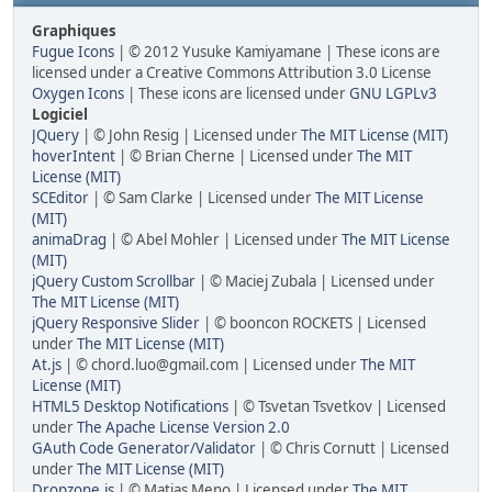
Graphiques
Fugue Icons
| © 2012 Yusuke Kamiyamane | These icons are
licensed under a Creative Commons Attribution 3.0 License
Oxygen Icons
| These icons are licensed under
GNU LGPLv3
Logiciel
JQuery
| © John Resig | Licensed under
The MIT License (MIT)
hoverIntent
| © Brian Cherne | Licensed under
The MIT
License (MIT)
SCEditor
| © Sam Clarke | Licensed under
The MIT License
(MIT)
animaDrag
| © Abel Mohler | Licensed under
The MIT License
(MIT)
jQuery Custom Scrollbar
| © Maciej Zubala | Licensed under
The MIT License (MIT)
jQuery Responsive Slider
| © booncon ROCKETS | Licensed
under
The MIT License (MIT)
At.js
| © chord.luo@gmail.com | Licensed under
The MIT
License (MIT)
HTML5 Desktop Notifications
| © Tsvetan Tsvetkov | Licensed
under
The Apache License Version 2.0
GAuth Code Generator/Validator
| © Chris Cornutt | Licensed
under
The MIT License (MIT)
Dropzone.js
| © Matias Meno | Licensed under
The MIT