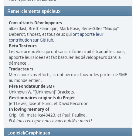
Remerciements spéciaux
Consultants Développeurs
albertlast, Brett Flannigan, Mark Rose, René-Gilles "Nao 尚"
Deberdt, tinoest, et tous ceux qui
ont apporté leur
contribution sur GitHub
..
Beta Testeurs
Les valeureux élus qui ont sans relâche ni pitié traqué les bugs,
apporté leurs idées et fait basculer les développeurs dans la
démence..
Traducteurs
Merci pour vos efforts, ils ont permis d'ouvrir les portes de SMF
au monde entier..
Père Fondateur de SMF
Unknown W. "[Unknown]" Brackets.
Gestionnaires originels du Projet
Jeff Lewis, Joseph Fung, et David Recordon.
In loving memory of
Crip, K@, metallica48423, et Paul_Pauline.
Et à tous ceux que nous avons oubliés : merci !
Logiciel/Graphiques