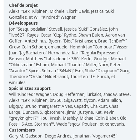
Chef de projet
Aleksi "Lex" Kilpinen, Michele "Illori" Davis, Jessica "Suki"
González, et Will "Kindred" Wagner.
Développeurs
Jon "Sesquipedalian" Stovell, Jessica "Suki" González, John
"live627" Rayes, Oscar "Ozp" Rydhé, Shawn Bulen, Aaron van
Geffen, Antechinus, Bjoern "Bloc" Kristiansen, Brad "IchBin™"
Grow, Colin Schoen, emanuele, Hendrik Jan "Compuart" Visser,
Juan "JayBachatero" Hernandez, Karl "RegularExpression"
Benson, Matthew "Labradoodle-360" Kerle, Grudge, Michael
"Oldiesmann" Eshom, Michael "Thantos" Miller, Norv, Peter
"Arantor" Spicer, Selman "[SiNaN]" Eser, Shitiz "Dragooon" Garg,
Theodore "Orstio" Hildebrandt, Thorsten "TE" Eurich, et
winrules.
Spécialistes Support
Will "Kindred" Wagner, Doug Heffernan, lurkalot, shadav, Steve,
Aleksi "Lex" Kilpinen, br360, GigaWatt, ziycon, Adam Tallon,
Bigguy, Bruno "margarett" Alves, CapadY, ChalkCat, Chas
Large, Duncan85, gbsothere, JimM, Justyne, Kat, Kevin
"greyknight17" Hou, Krash, Mashby, Michael Colin Blaber, Old
Fossil, S-Ace, Storman™, Wade "sησω" Poulsen, et xenovanis.
Customizers
Gary M. Gadsdon, Diego Andrés, Jonathan "vbgamer45"