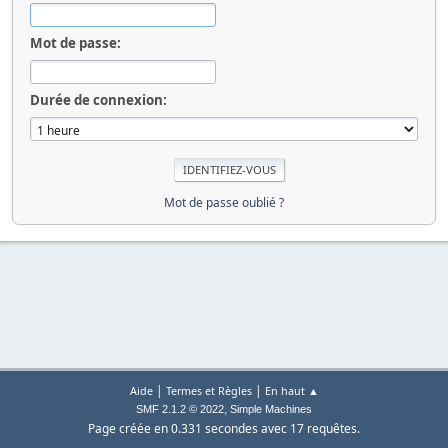
Mot de passe:
Durée de connexion:
Mot de passe oublié ?
|
|
Aide
Termes et Règles
En haut ▲
,
SMF 2.1.2 © 2022
Simple Machines
Page créée en 0.331 secondes avec 17 requêtes.