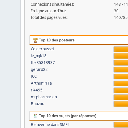
Connexions simultanées:
148 - 11
En ligne aujourd'hui:
30
Total des pages vues:
140785
Top 10 des posteurs
Colderousset
le_mjk18
fbx35813937
gerard22
JCC
Arthur111a
rl4495
mrpharmacien
Bouzou
Top 10 des sujets (par réponses)
Bienvenue dans SMF !