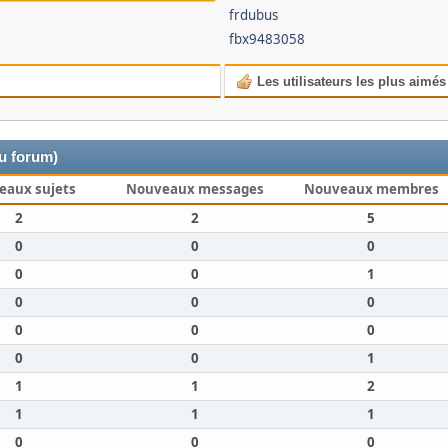
frdubus
fbx9483058
Les utilisateurs les plus aimés
du forum)
eaux sujets
Nouveaux messages
Nouveaux membres
2
2
5
0
0
0
0
0
1
0
0
0
0
0
0
0
0
1
1
1
2
1
1
1
0
0
0