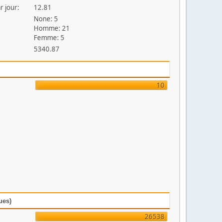
r jour:
12.81
None: 5
Homme: 21
Femme: 5
5340.87
10
ues)
26538