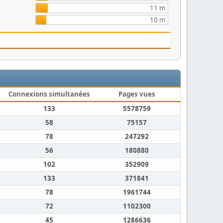
11 m
10 m
Connexions simultanées
Pages vues
133
5578759
58
75157
78
247292
56
180880
102
352909
133
371841
78
1961744
72
1102300
45
1286636