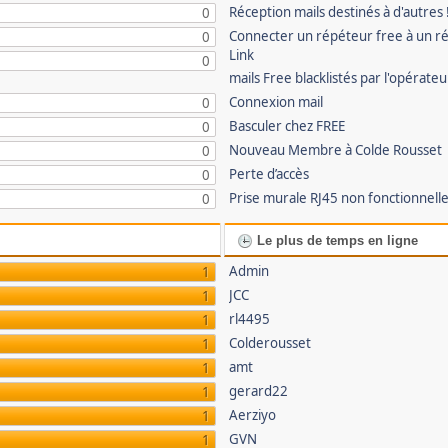
Réception mails destinés à d'autres 
0
Connecter un répéteur free à un r
0
Link
0
mails Free blacklistés par l'opérate
Connexion mail
0
Basculer chez FREE
0
Nouveau Membre à Colde Rousset
0
Perte d’accès
0
Prise murale RJ45 non fonctionnell
0
Le plus de temps en ligne
Admin
1
JCC
1
rl4495
1
Colderousset
1
amt
1
gerard22
1
Aerziyo
1
GVN
1