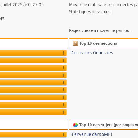
 Juillet 2025 à 01:27:09
Moyenne d'utilisateurs connectés pa
Statistiques des sexes:
45
Pages vues en moyenne par jour:
Top 10 des sections
Discussions Générales
1
1
1
1
1
1
1
1
1
Top 10 des sujets (par pages v
Bienvenue dans SMF !
1