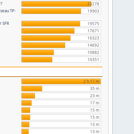
!?
23278
éseau TP-
19903
ur SFR
19575
17671
16323
14692
10882
e
10351
2 h 17 m
35 m
23 m
17 m
15 m
15 m
13 m
13 m