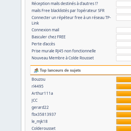
Réception mails destinés à d'autres !?
mails Free blacklistés par l'opérateur SFR
Connecter un répéteur free à un réseau TP-
Link
Connexion mail
Basculer chez FREE
Perte d’accès
Prise murale RJ45 non fonctionnelle
Nouveau Membre à Colde Rousset
Top lanceurs de sujets
Bouzou
rl4495
Arthur111a
JCC
gerard22
fbx35813937
le_mjk18
Colderousset