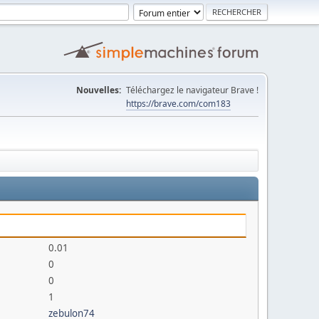
Nouvelles:
Téléchargez le navigateur Brave !
https://brave.com/com183
0.01
0
0
1
zebulon74