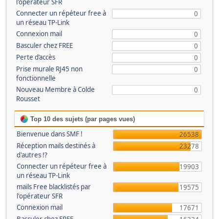
l'opérateur SFR
Connecter un répéteur free à
0
un réseau TP-Link
Connexion mail
0
Basculer chez FREE
0
Perte d’accès
0
Prise murale RJ45 non
0
fonctionnelle
Nouveau Membre à Colde
0
Rousset
Top 10 des sujets (par pages vues)
Bienvenue dans SMF !
26538
Réception mails destinés à
23278
d'autres !?
Connecter un répéteur free à
19903
un réseau TP-Link
mails Free blacklistés par
19575
l'opérateur SFR
Connexion mail
17671