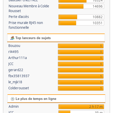
Basculer chez FREE
16324
Nouveau Membre à Colde
14696
Rousset
Perte d’accès
10882
Prise murale RJ45 non
10351
fonctionnelle
Top lanceurs de sujets
Bouzou
1
rl4495
1
Arthur111a
1
JCC
1
gerard22
1
fbx35813937
1
le_mjk18
1
Colderousset
1
Le plus de temps en ligne
Admin
2 h 17 m
JCC
35 m