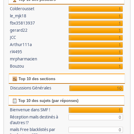
Colderousset
1
le_mjk18
1
fbx35813937
1
gerard22
1
JCC
1
Arthur111a
1
rl4495
1
mrpharmacien
1
Bouzou
1
Top 10 des sections
Discussions Générales
10
Top 10 des sujets (par réponses)
Bienvenue dans SMF !
1
Réception mails destinés à
0
d'autres !?
mails Free blacklistés par
0