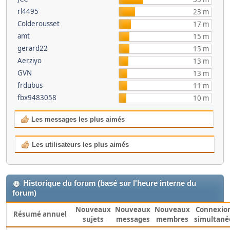
rl4495
23 m
Colderousset
17 m
amt
15 m
gerard22
15 m
Aerziyo
13 m
GVN
13 m
frdubus
11 m
fbx9483058
10 m
Les messages les plus aimés
Les utilisateurs les plus aimés
Historique du forum (basé sur l'heure interne du
forum)
Nouveaux
Nouveaux
Nouveaux
Connexio
Résumé annuel
sujets
messages
membres
simultané