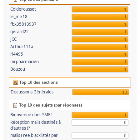
Colderousset
1
le_mjk18
1
fbx35813937
1
gerard22
1
JCC
1
Arthur111a
1
rl4495
1
mrpharmacien
1
Bouzou
1
Top 10 des sections
Discussions Générales
10
Top 10 des sujets (par réponses)
Bienvenue dans SMF !
1
Réception mails destinés à
0
d'autres !?
mails Free blacklistés par
0