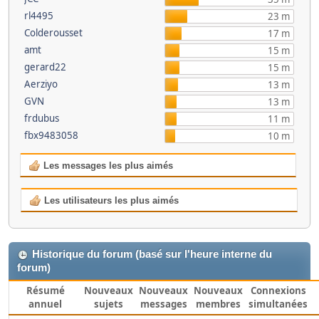
rl4495
23 m
Colderousset
17 m
amt
15 m
gerard22
15 m
Aerziyo
13 m
GVN
13 m
frdubus
11 m
fbx9483058
10 m
Les messages les plus aimés
Les utilisateurs les plus aimés
Historique du forum (basé sur l'heure interne du
forum)
Résumé
Nouveaux
Nouveaux
Nouveaux
Connexions
annuel
sujets
messages
membres
simultanées