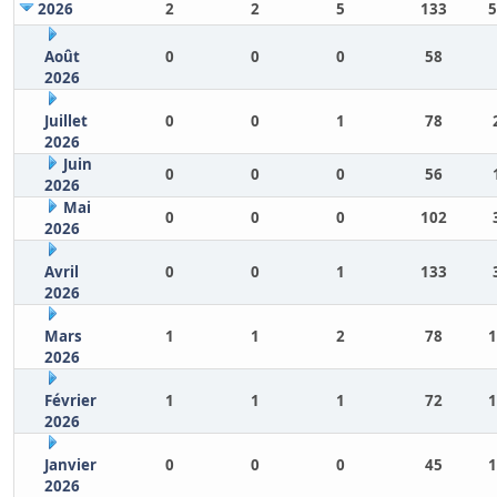
2026
2
2
5
133
5
Août
0
0
0
58
2026
Juillet
0
0
1
78
2026
Juin
0
0
0
56
2026
Mai
0
0
0
102
2026
Avril
0
0
1
133
2026
Mars
1
1
2
78
1
2026
Février
1
1
1
72
1
2026
Janvier
0
0
0
45
1
2026