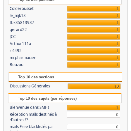
Colderousset
1
le_mjk18
1
fbx35813937
1
gerard22
1
JCC
1
Arthur111a
1
rl4495
1
mrpharmacien
1
Bouzou
1
Top 10 des sections
Discussions Générales
10
Top 10 des sujets (par réponses)
Bienvenue dans SMF !
1
Réception mails destinés à
0
d'autres !?
mails Free blacklistés par
0