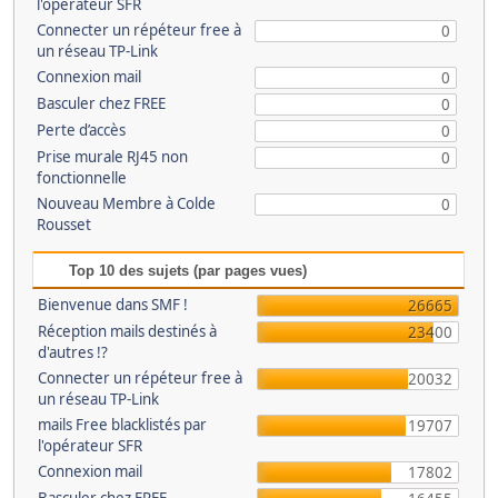
l'opérateur SFR
Connecter un répéteur free à
0
un réseau TP-Link
Connexion mail
0
Basculer chez FREE
0
Perte d’accès
0
Prise murale RJ45 non
0
fonctionnelle
Nouveau Membre à Colde
0
Rousset
Top 10 des sujets (par pages vues)
Bienvenue dans SMF !
26665
Réception mails destinés à
23400
d'autres !?
Connecter un répéteur free à
20032
un réseau TP-Link
mails Free blacklistés par
19707
l'opérateur SFR
Connexion mail
17802