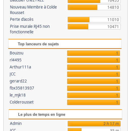
Basculer chez FREE
16455
Nouveau Membre à Colde
14810
Rousset
Perte d’accès
11010
Prise murale RJ45 non
10471
fonctionnelle
Top lanceurs de sujets
Bouzou
1
rl4495
1
Arthur111a
1
JCC
1
gerard22
1
fbx35813937
1
le_mjk18
1
Colderousset
1
Le plus de temps en ligne
Admin
2 h 17 m
JCC
35 m