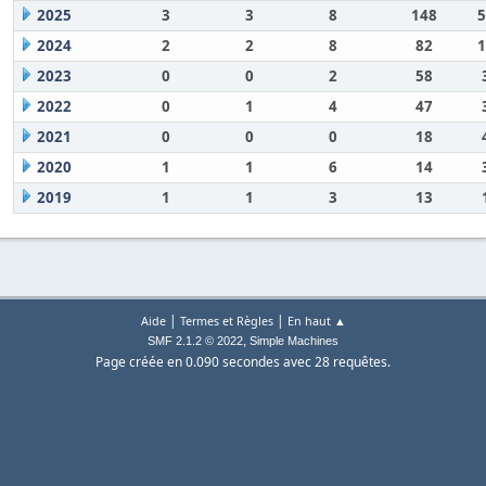
2025
3
3
8
148
5
2024
2
2
8
82
1
2023
0
0
2
58
2022
0
1
4
47
2021
0
0
0
18
2020
1
1
6
14
2019
1
1
3
13
|
|
Aide
Termes et Règles
En haut ▲
,
SMF 2.1.2 © 2022
Simple Machines
Page créée en 0.090 secondes avec 28 requêtes.