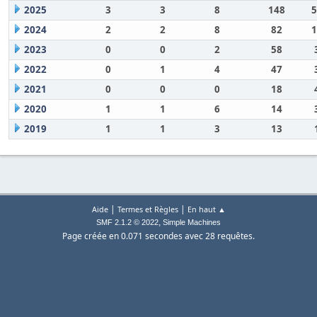
2025
3
3
8
148
5
2024
2
2
8
82
1
2023
0
0
2
58
2022
0
1
4
47
2021
0
0
0
18
2020
1
1
6
14
2019
1
1
3
13
|
|
Aide
Termes et Règles
En haut ▲
,
SMF 2.1.2 © 2022
Simple Machines
Page créée en 0.071 secondes avec 28 requêtes.