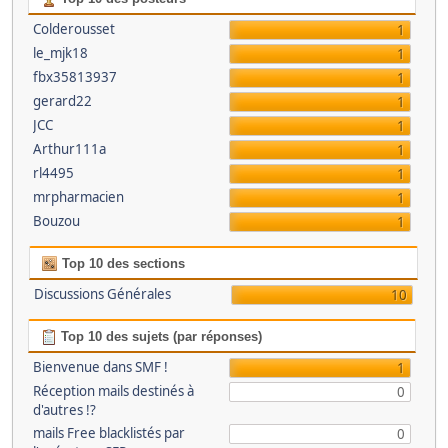
Colderousset
1
le_mjk18
1
fbx35813937
1
gerard22
1
JCC
1
Arthur111a
1
rl4495
1
mrpharmacien
1
Bouzou
1
Top 10 des sections
Discussions Générales
10
Top 10 des sujets (par réponses)
Bienvenue dans SMF !
1
Réception mails destinés à
0
d'autres !?
mails Free blacklistés par
0