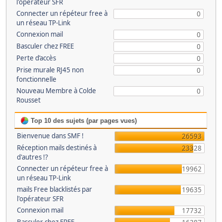
l'opérateur SFR
Connecter un répéteur free à
0
un réseau TP-Link
Connexion mail
0
Basculer chez FREE
0
Perte d’accès
0
Prise murale RJ45 non
0
fonctionnelle
Nouveau Membre à Colde
0
Rousset
Top 10 des sujets (par pages vues)
Bienvenue dans SMF !
26593
Réception mails destinés à
23328
d'autres !?
Connecter un répéteur free à
19962
un réseau TP-Link
mails Free blacklistés par
19635
l'opérateur SFR
Connexion mail
17732