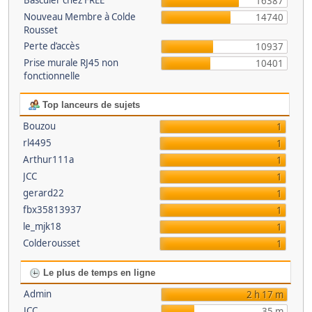
Basculer chez FREE
16387
Nouveau Membre à Colde
14740
Rousset
Perte d’accès
10937
Prise murale RJ45 non
10401
fonctionnelle
Top lanceurs de sujets
Bouzou
1
rl4495
1
Arthur111a
1
JCC
1
gerard22
1
fbx35813937
1
le_mjk18
1
Colderousset
1
Le plus de temps en ligne
Admin
2 h 17 m
JCC
35 m