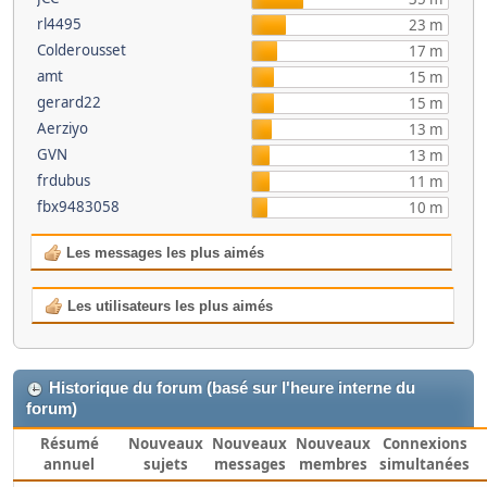
rl4495
23 m
Colderousset
17 m
amt
15 m
gerard22
15 m
Aerziyo
13 m
GVN
13 m
frdubus
11 m
fbx9483058
10 m
Les messages les plus aimés
Les utilisateurs les plus aimés
Historique du forum (basé sur l'heure interne du
forum)
Résumé
Nouveaux
Nouveaux
Nouveaux
Connexions
annuel
sujets
messages
membres
simultanées