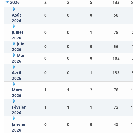
2026
2
2
5
133
5
Août
0
0
0
58
2026
Juillet
0
0
1
78
2026
Juin
0
0
0
56
2026
Mai
0
0
0
102
2026
Avril
0
0
1
133
2026
Mars
1
1
2
78
1
2026
Février
1
1
1
72
1
2026
Janvier
0
0
0
45
1
2026