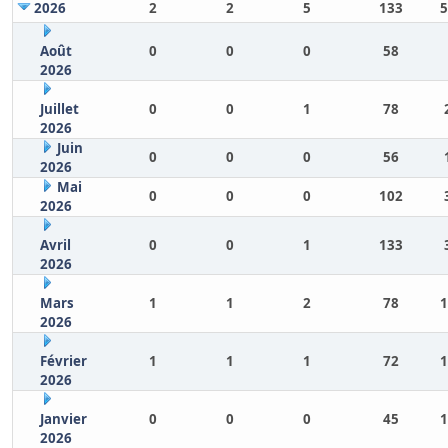
2026
2
2
5
133
5
Août
0
0
0
58
2026
Juillet
0
0
1
78
2026
Juin
0
0
0
56
2026
Mai
0
0
0
102
2026
Avril
0
0
1
133
2026
Mars
1
1
2
78
1
2026
Février
1
1
1
72
1
2026
Janvier
0
0
0
45
1
2026