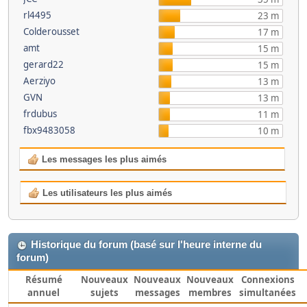
rl4495
23 m
Colderousset
17 m
amt
15 m
gerard22
15 m
Aerziyo
13 m
GVN
13 m
frdubus
11 m
fbx9483058
10 m
Les messages les plus aimés
Les utilisateurs les plus aimés
Historique du forum (basé sur l'heure interne du
forum)
Résumé
Nouveaux
Nouveaux
Nouveaux
Connexions
annuel
sujets
messages
membres
simultanées