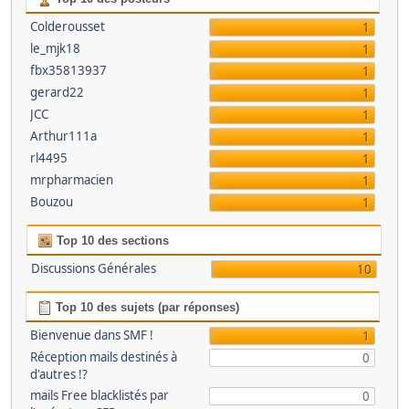
Colderousset
1
le_mjk18
1
fbx35813937
1
gerard22
1
JCC
1
Arthur111a
1
rl4495
1
mrpharmacien
1
Bouzou
1
Top 10 des sections
Discussions Générales
10
Top 10 des sujets (par réponses)
Bienvenue dans SMF !
1
Réception mails destinés à
0
d'autres !?
mails Free blacklistés par
0