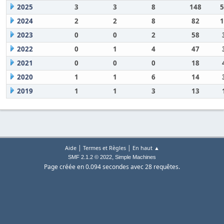
2025
3
3
8
148
5
2024
2
2
8
82
1
2023
0
0
2
58
2022
0
1
4
47
2021
0
0
0
18
2020
1
1
6
14
2019
1
1
3
13
|
|
Aide
Termes et Règles
En haut ▲
,
SMF 2.1.2 © 2022
Simple Machines
Page créée en 0.094 secondes avec 28 requêtes.