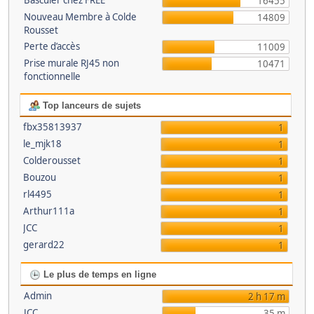
Basculer chez FREE
16455
Nouveau Membre à Colde
14809
Rousset
Perte d’accès
11009
Prise murale RJ45 non
10471
fonctionnelle
Top lanceurs de sujets
fbx35813937
1
le_mjk18
1
Colderousset
1
Bouzou
1
rl4495
1
Arthur111a
1
JCC
1
gerard22
1
Le plus de temps en ligne
Admin
2 h 17 m
JCC
35 m