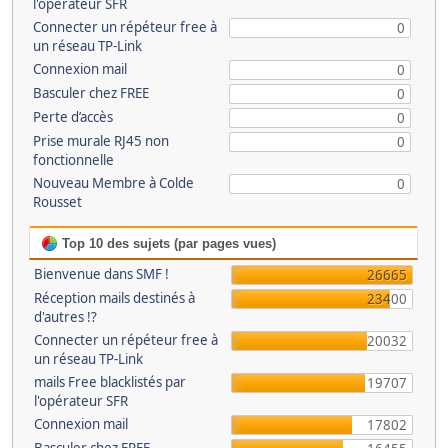
l'opérateur SFR
Connecter un répéteur free à
0
un réseau TP-Link
Connexion mail
0
Basculer chez FREE
0
Perte d’accès
0
Prise murale RJ45 non
0
fonctionnelle
Nouveau Membre à Colde
0
Rousset
Top 10 des sujets (par pages vues)
Bienvenue dans SMF !
26665
Réception mails destinés à
23400
d'autres !?
Connecter un répéteur free à
20032
un réseau TP-Link
mails Free blacklistés par
19707
l'opérateur SFR
Connexion mail
17802