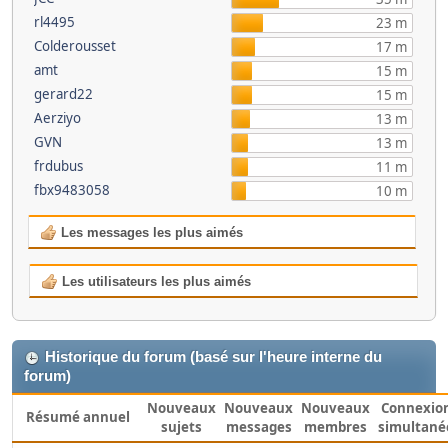
rl4495
23 m
Colderousset
17 m
amt
15 m
gerard22
15 m
Aerziyo
13 m
GVN
13 m
frdubus
11 m
fbx9483058
10 m
Les messages les plus aimés
Les utilisateurs les plus aimés
Historique du forum (basé sur l'heure interne du
forum)
Nouveaux
Nouveaux
Nouveaux
Connexio
Résumé annuel
sujets
messages
membres
simultané