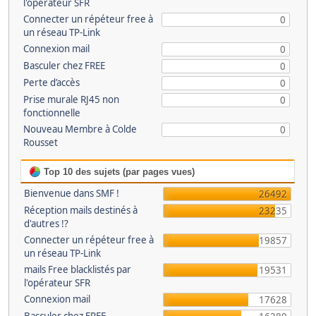
l'opérateur SFR
Connecter un répéteur free à
0
un réseau TP-Link
Connexion mail
0
Basculer chez FREE
0
Perte d’accès
0
Prise murale RJ45 non
0
fonctionnelle
Nouveau Membre à Colde
0
Rousset
Top 10 des sujets (par pages vues)
Bienvenue dans SMF !
26492
Réception mails destinés à
23235
d'autres !?
Connecter un répéteur free à
19857
un réseau TP-Link
mails Free blacklistés par
19531
l'opérateur SFR
Connexion mail
17628