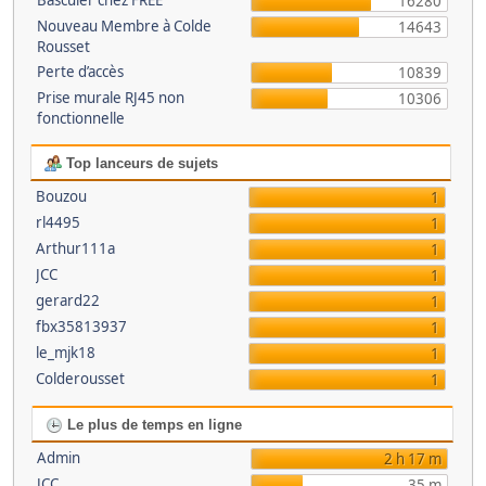
Basculer chez FREE
16280
Nouveau Membre à Colde
14643
Rousset
Perte d’accès
10839
Prise murale RJ45 non
10306
fonctionnelle
Top lanceurs de sujets
Bouzou
1
rl4495
1
Arthur111a
1
JCC
1
gerard22
1
fbx35813937
1
le_mjk18
1
Colderousset
1
Le plus de temps en ligne
Admin
2 h 17 m
JCC
35 m