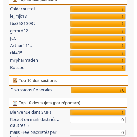
Colderousset
1
le_mjk18
1
fbx35813937
1
gerard22
1
JCC
1
Arthur111a
1
rl4495
1
mrpharmacien
1
Bouzou
1
Top 10 des sections
Discussions Générales
10
Top 10 des sujets (par réponses)
Bienvenue dans SMF !
1
Réception mails destinés à
0
d'autres !?
mails Free blacklistés par
0