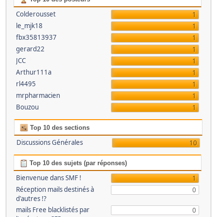
Colderousset
1
le_mjk18
1
fbx35813937
1
gerard22
1
JCC
1
Arthur111a
1
rl4495
1
mrpharmacien
1
Bouzou
1
Top 10 des sections
Discussions Générales
10
Top 10 des sujets (par réponses)
Bienvenue dans SMF !
1
Réception mails destinés à
0
d'autres !?
mails Free blacklistés par
0