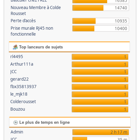
Basculer chez FREE
16385
Nouveau Membre à Colde
14740
Rousset
Perte d’accès
10935
Prise murale RJ45 non
10400
fonctionnelle
Top lanceurs de sujets
rl4495
1
Arthur111a
1
JCC
1
gerard22
1
fbx35813937
1
le_mjk18
1
Colderousset
1
Bouzou
1
Le plus de temps en ligne
Admin
2 h 17 m
JCC
35 m