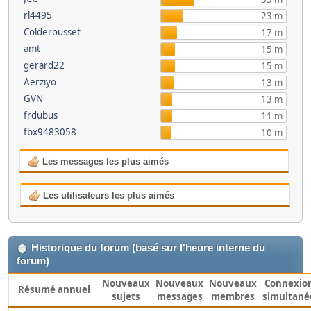
rl4495
23 m
Colderousset
17 m
amt
15 m
gerard22
15 m
Aerziyo
13 m
GVN
13 m
frdubus
11 m
fbx9483058
10 m
Les messages les plus aimés
Les utilisateurs les plus aimés
Historique du forum (basé sur l'heure interne du
forum)
Nouveaux
Nouveaux
Nouveaux
Connexio
Résumé annuel
sujets
messages
membres
simultané