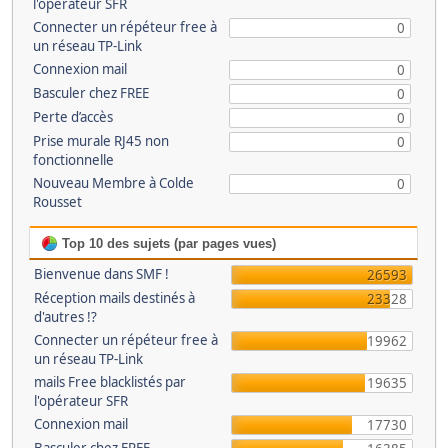
l'opérateur SFR
Connecter un répéteur free à
0
un réseau TP-Link
Connexion mail
0
Basculer chez FREE
0
Perte d’accès
0
Prise murale RJ45 non
0
fonctionnelle
Nouveau Membre à Colde
0
Rousset
Top 10 des sujets (par pages vues)
Bienvenue dans SMF !
26593
Réception mails destinés à
23328
d'autres !?
Connecter un répéteur free à
19962
un réseau TP-Link
mails Free blacklistés par
19635
l'opérateur SFR
Connexion mail
17730