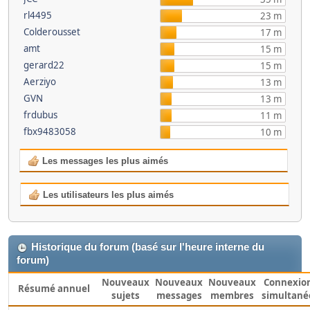
rl4495
23 m
Colderousset
17 m
amt
15 m
gerard22
15 m
Aerziyo
13 m
GVN
13 m
frdubus
11 m
fbx9483058
10 m
Les messages les plus aimés
Les utilisateurs les plus aimés
Historique du forum (basé sur l'heure interne du
forum)
Nouveaux
Nouveaux
Nouveaux
Connexio
Résumé annuel
sujets
messages
membres
simultané