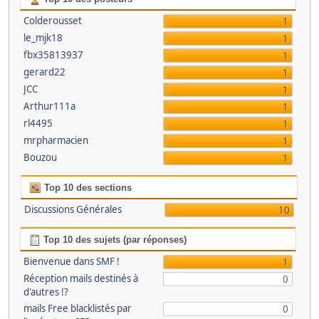
Colderousset
1
le_mjk18
1
fbx35813937
1
gerard22
1
JCC
1
Arthur111a
1
rl4495
1
mrpharmacien
1
Bouzou
1
Top 10 des sections
Discussions Générales
10
Top 10 des sujets (par réponses)
Bienvenue dans SMF !
1
Réception mails destinés à
0
d'autres !?
mails Free blacklistés par
0