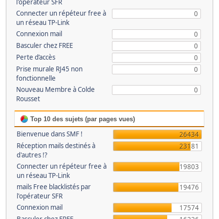
l'opérateur SFR
Connecter un répéteur free à
0
un réseau TP-Link
Connexion mail
0
Basculer chez FREE
0
Perte d’accès
0
Prise murale RJ45 non
0
fonctionnelle
Nouveau Membre à Colde
0
Rousset
Top 10 des sujets (par pages vues)
Bienvenue dans SMF !
26434
Réception mails destinés à
23181
d'autres !?
Connecter un répéteur free à
19803
un réseau TP-Link
mails Free blacklistés par
19476
l'opérateur SFR
Connexion mail
17574