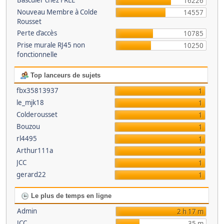
Basculer chez FREE
16226
Nouveau Membre à Colde
14557
Rousset
Perte d’accès
10785
Prise murale RJ45 non
10250
fonctionnelle
Top lanceurs de sujets
fbx35813937
1
le_mjk18
1
Colderousset
1
Bouzou
1
rl4495
1
Arthur111a
1
JCC
1
gerard22
1
Le plus de temps en ligne
Admin
2 h 17 m
JCC
35 m