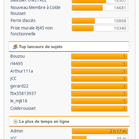
Basculer chez FREE
16307
Nouveau Membre à Colde
14681
Rousset
Perte d’accès
10868
Prise murale RJ45 non
10340
fonctionnelle
Top lanceurs de sujets
Bouzou
1
rl4495
1
Arthur111a
1
JCC
1
gerard22
1
fbx35813937
1
le_mjk18
1
Colderousset
1
Le plus de temps en ligne
Admin
2 h 17 m
JCC
35 m