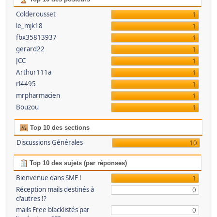
Colderousset
1
le_mjk18
1
fbx35813937
1
gerard22
1
JCC
1
Arthur111a
1
rl4495
1
mrpharmacien
1
Bouzou
1
Top 10 des sections
Discussions Générales
10
Top 10 des sujets (par réponses)
Bienvenue dans SMF !
1
Réception mails destinés à
0
d'autres !?
mails Free blacklistés par
0