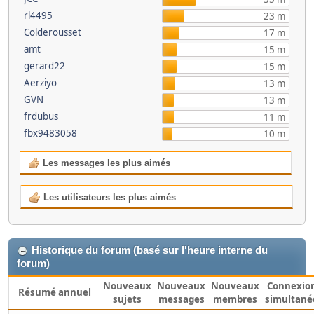
rl4495
23 m
Colderousset
17 m
amt
15 m
gerard22
15 m
Aerziyo
13 m
GVN
13 m
frdubus
11 m
fbx9483058
10 m
Les messages les plus aimés
Les utilisateurs les plus aimés
Historique du forum (basé sur l'heure interne du
forum)
Nouveaux
Nouveaux
Nouveaux
Connexio
Résumé annuel
sujets
messages
membres
simultané