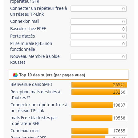
l'opérateur SFR
Connecter un répéteur free à
0
un réseau TP-Link
Connexion mail
0
Basculer chez FREE
0
Perte d’accès
0
Prise murale RJ45 non
0
fonctionnelle
Nouveau Membre à Colde
0
Rousset
Top 10 des sujets (par pages vues)
Bienvenue dans SMF !
26521
Réception mails destinés à
23266
d'autres !?
Connecter un répéteur free à
19887
un réseau TP-Link
mails Free blacklistés par
19558
l'opérateur SFR
Connexion mail
17655