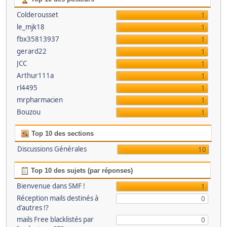
Colderousset
1
le_mjk18
1
fbx35813937
1
gerard22
1
JCC
1
Arthur111a
1
rl4495
1
mrpharmacien
1
Bouzou
1
Top 10 des sections
Discussions Générales
10
Top 10 des sujets (par réponses)
Bienvenue dans SMF !
1
Réception mails destinés à
0
d'autres !?
mails Free blacklistés par
0