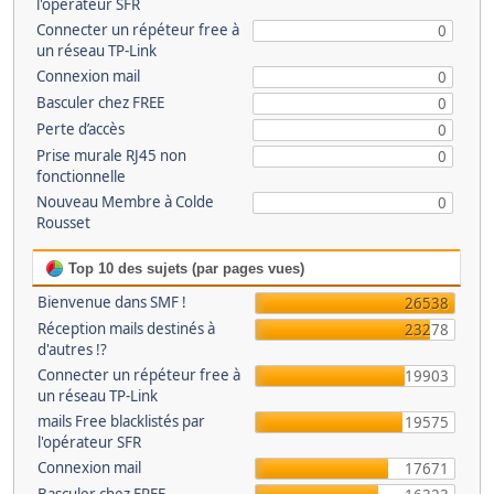
l'opérateur SFR
Connecter un répéteur free à
0
un réseau TP-Link
Connexion mail
0
Basculer chez FREE
0
Perte d’accès
0
Prise murale RJ45 non
0
fonctionnelle
Nouveau Membre à Colde
0
Rousset
Top 10 des sujets (par pages vues)
Bienvenue dans SMF !
26538
Réception mails destinés à
23278
d'autres !?
Connecter un répéteur free à
19903
un réseau TP-Link
mails Free blacklistés par
19575
l'opérateur SFR
Connexion mail
17671