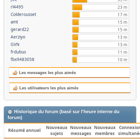
rl4495
23 m
Colderousset
17 m
amt
15 m
gerard22
15 m
Aerziyo
13 m
GVN
13 m
frdubus
11 m
fbx9483058
10 m
Les messages les plus aimés
Les utilisateurs les plus aimés
Historique du forum (basé sur l'heure interne du
forum)
Nouveaux
Nouveaux
Nouveaux
Connexio
Résumé annuel
sujets
messages
membres
simultané