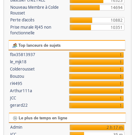
Basculer chez FREE
16323
Nouveau Membre à Colde
14694
Rousset
Perte d’accès
10882
Prise murale RJ45 non
10351
fonctionnelle
Top lanceurs de sujets
fbx35813937
1
le_mjk18
1
Colderousset
1
Bouzou
1
rl4495
1
Arthur111a
1
JCC
1
gerard22
1
Le plus de temps en ligne
Admin
2 h 17 m
JCC
35 m