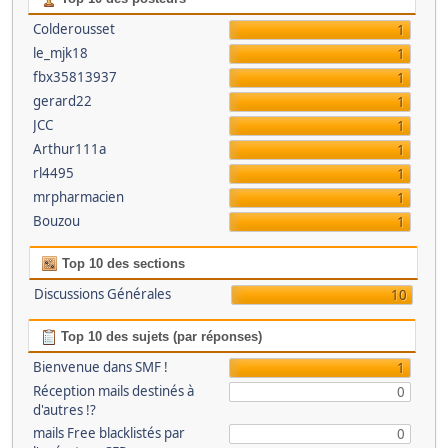
Colderousset
1
le_mjk18
1
fbx35813937
1
gerard22
1
JCC
1
Arthur111a
1
rl4495
1
mrpharmacien
1
Bouzou
1
Top 10 des sections
Discussions Générales
10
Top 10 des sujets (par réponses)
Bienvenue dans SMF !
1
Réception mails destinés à
0
d'autres !?
mails Free blacklistés par
0