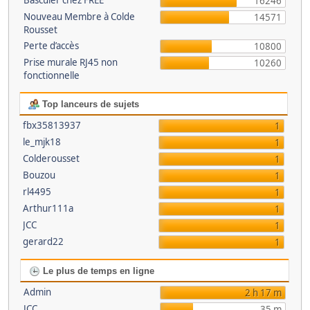
Basculer chez FREE
16246
Nouveau Membre à Colde
14571
Rousset
Perte d’accès
10800
Prise murale RJ45 non
10260
fonctionnelle
Top lanceurs de sujets
fbx35813937
1
le_mjk18
1
Colderousset
1
Bouzou
1
rl4495
1
Arthur111a
1
JCC
1
gerard22
1
Le plus de temps en ligne
Admin
2 h 17 m
JCC
35 m