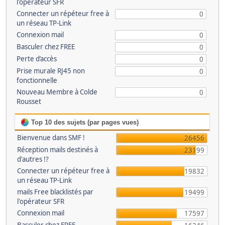
l'opérateur SFR
Connecter un répéteur free à
0
un réseau TP-Link
Connexion mail
0
Basculer chez FREE
0
Perte d’accès
0
Prise murale RJ45 non
0
fonctionnelle
Nouveau Membre à Colde
0
Rousset
Top 10 des sujets (par pages vues)
Bienvenue dans SMF !
26456
Réception mails destinés à
23199
d'autres !?
Connecter un répéteur free à
19832
un réseau TP-Link
mails Free blacklistés par
19499
l'opérateur SFR
Connexion mail
17597