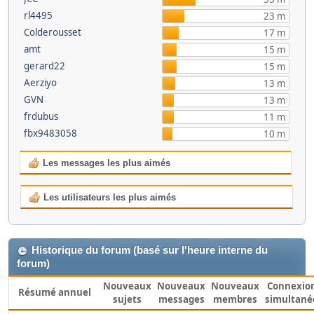
rl4495
23 m
Colderousset
17 m
amt
15 m
gerard22
15 m
Aerziyo
13 m
GVN
13 m
frdubus
11 m
fbx9483058
10 m
Les messages les plus aimés
Les utilisateurs les plus aimés
Historique du forum (basé sur l'heure interne du
forum)
Nouveaux
Nouveaux
Nouveaux
Connexio
Résumé annuel
sujets
messages
membres
simultané