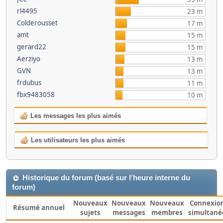
rl4495
23 m
Colderousset
17 m
amt
15 m
gerard22
15 m
Aerziyo
13 m
GVN
13 m
frdubus
11 m
fbx9483058
10 m
Les messages les plus aimés
Les utilisateurs les plus aimés
Historique du forum (basé sur l'heure interne du
forum)
Nouveaux
Nouveaux
Nouveaux
Connexio
Résumé annuel
sujets
messages
membres
simultané