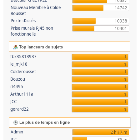
Basculer chez FREE
16387
Nouveau Membre à Colde
14742
Rousset
Perte d’accès
10938
Prise murale RJ45 non
10401
fonctionnelle
Top lanceurs de sujets
fbx35813937
1
le_mjk18
1
Colderousset
1
Bouzou
1
rl4495
1
Arthur111a
1
JCC
1
gerard22
1
Le plus de temps en ligne
Admin
2 h 17 m
JCC
35 m