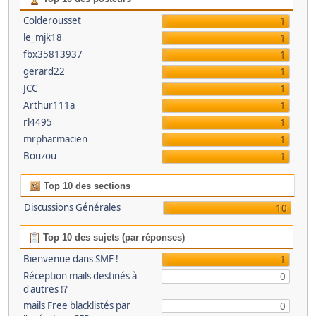
Colderousset
1
le_mjk18
1
fbx35813937
1
gerard22
1
JCC
1
Arthur111a
1
rl4495
1
mrpharmacien
1
Bouzou
1
Top 10 des sections
Discussions Générales
10
Top 10 des sujets (par réponses)
Bienvenue dans SMF !
1
Réception mails destinés à
0
d'autres !?
mails Free blacklistés par
0