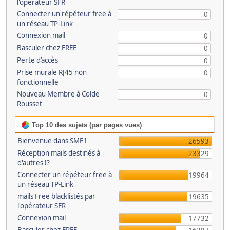
l'opérateur SFR
Connecter un répéteur free à
0
un réseau TP-Link
Connexion mail
0
Basculer chez FREE
0
Perte d’accès
0
Prise murale RJ45 non
0
fonctionnelle
Nouveau Membre à Colde
0
Rousset
Top 10 des sujets (par pages vues)
Bienvenue dans SMF !
26593
Réception mails destinés à
23329
d'autres !?
Connecter un répéteur free à
19964
un réseau TP-Link
mails Free blacklistés par
19635
l'opérateur SFR
Connexion mail
17732