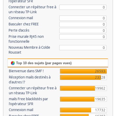
l'opérateur SFR
Connecter un répéteur free à
0
un réseau TP-Link
Connexion mail
0
Basculer chez FREE
0
Perte d’accès
0
Prise murale RJ45 non
0
fonctionnelle
Nouveau Membre à Colde
0
Rousset
Top 10 des sujets (par pages vues)
Bienvenue dans SMF !
26593
Réception mails destinés à
23328
d'autres !?
Connecter un répéteur free à
19962
un réseau TP-Link
mails Free blacklistés par
19635
l'opérateur SFR
Connexion mail
17732