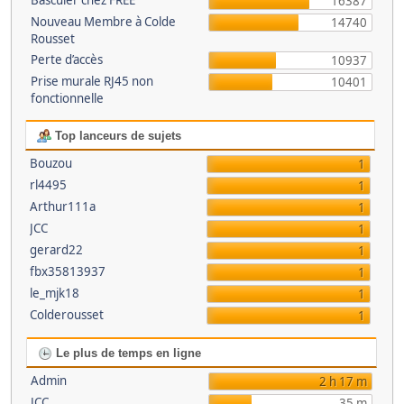
Basculer chez FREE
16387
Nouveau Membre à Colde
14740
Rousset
Perte d’accès
10937
Prise murale RJ45 non
10401
fonctionnelle
Top lanceurs de sujets
Bouzou
1
rl4495
1
Arthur111a
1
JCC
1
gerard22
1
fbx35813937
1
le_mjk18
1
Colderousset
1
Le plus de temps en ligne
Admin
2 h 17 m
JCC
35 m