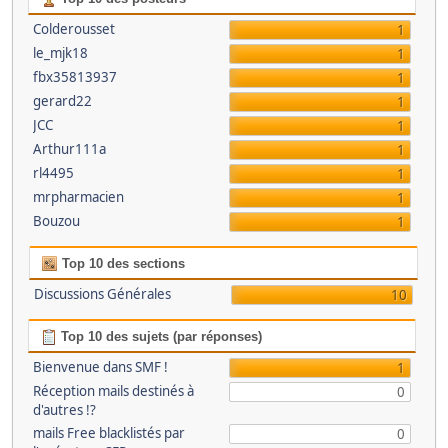
Colderousset
1
le_mjk18
1
fbx35813937
1
gerard22
1
JCC
1
Arthur111a
1
rl4495
1
mrpharmacien
1
Bouzou
1
Top 10 des sections
Discussions Générales
10
Top 10 des sujets (par réponses)
Bienvenue dans SMF !
1
Réception mails destinés à
0
d'autres !?
mails Free blacklistés par
0