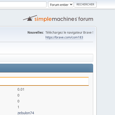
Nouvelles:
Téléchargez le navigateur Brave !
https://brave.com/com183
0.01
0
0
1
zebulon74