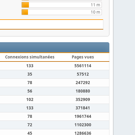
11 m
10 m
Connexions simultanées
Pages vues
133
5561114
35
57512
78
247292
56
180880
102
352909
133
371841
78
1961744
72
1102300
45
1286636