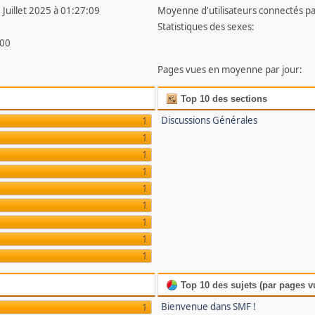
 Juillet 2025 à 01:27:09
Moyenne d'utilisateurs connectés pa
Statistiques des sexes:
00
Pages vues en moyenne par jour:
Top 10 des sections
Discussions Générales
1
1
1
1
1
1
1
1
1
Top 10 des sujets (par pages v
Bienvenue dans SMF !
1