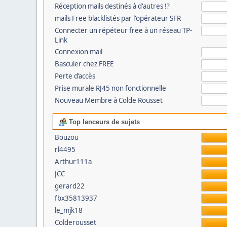
Réception mails destinés à d'autres !?
mails Free blacklistés par l'opérateur SFR
Connecter un répéteur free à un réseau TP-
Link
Connexion mail
Basculer chez FREE
Perte d’accès
Prise murale RJ45 non fonctionnelle
Nouveau Membre à Colde Rousset
Top lanceurs de sujets
Bouzou
rl4495
Arthur111a
JCC
gerard22
fbx35813937
le_mjk18
Colderousset