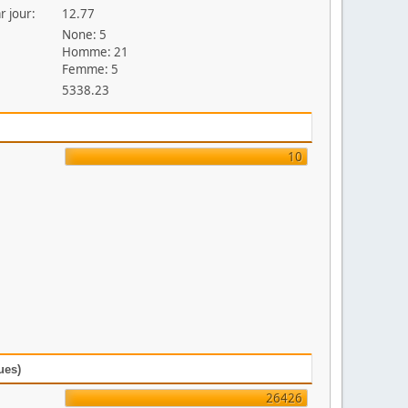
r jour:
12.77
None: 5
Homme: 21
Femme: 5
5338.23
10
ues)
26426