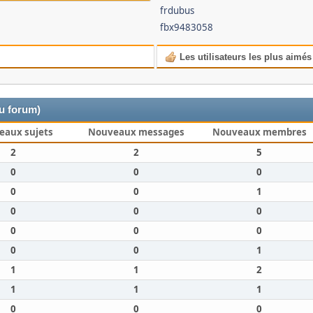
frdubus
fbx9483058
Les utilisateurs les plus aimés
du forum)
eaux sujets
Nouveaux messages
Nouveaux membres
2
2
5
0
0
0
0
0
1
0
0
0
0
0
0
0
0
1
1
1
2
1
1
1
0
0
0