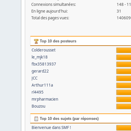
Connexions simultanées:
148 - 11
En ligne aujourd'hui:
31
Total des pages vues:
140609
Top 10 des posteurs
Colderousset
le_mjk18
fbx35813937
gerard22
JCC
Arthur111a
rl4495
mrpharmacien
Bouzou
Top 10 des sujets (par réponses)
Bienvenue dans SMF !