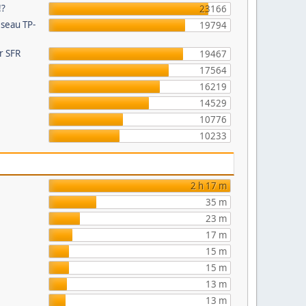
!?
23166
éseau TP-
19794
ur SFR
19467
17564
16219
14529
10776
e
10233
2 h 17 m
35 m
23 m
17 m
15 m
15 m
13 m
13 m