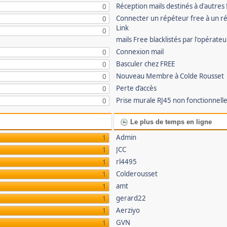
Réception mails destinés à d'autres 
0
Connecter un répéteur free à un r
0
Link
0
mails Free blacklistés par l'opérate
Connexion mail
0
Basculer chez FREE
0
Nouveau Membre à Colde Rousset
0
Perte d’accès
0
Prise murale RJ45 non fonctionnell
0
Le plus de temps en ligne
Admin
1
JCC
1
rl4495
1
Colderousset
1
amt
1
gerard22
1
Aerziyo
1
GVN
1