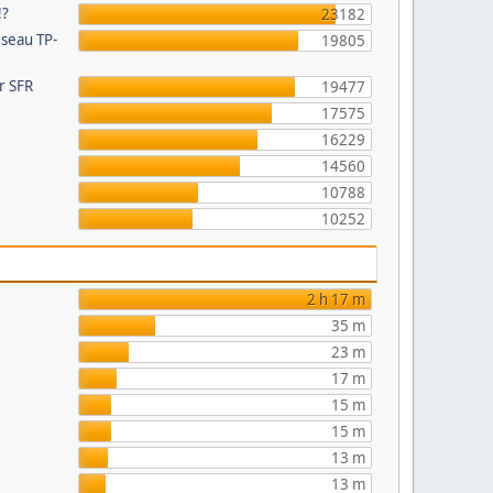
!?
23182
éseau TP-
19805
ur SFR
19477
17575
16229
14560
10788
e
10252
2 h 17 m
35 m
23 m
17 m
15 m
15 m
13 m
13 m