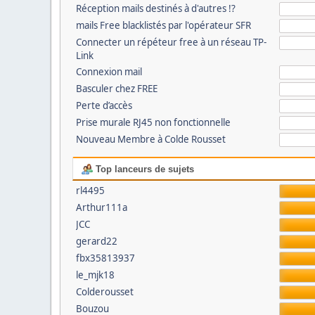
Réception mails destinés à d'autres !?
mails Free blacklistés par l'opérateur SFR
Connecter un répéteur free à un réseau TP-
Link
Connexion mail
Basculer chez FREE
Perte d’accès
Prise murale RJ45 non fonctionnelle
Nouveau Membre à Colde Rousset
Top lanceurs de sujets
rl4495
Arthur111a
JCC
gerard22
fbx35813937
le_mjk18
Colderousset
Bouzou