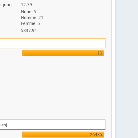
r jour:
12.79
None: 5
Homme: 21
Femme: 5
5337.94
10
ues)
26435