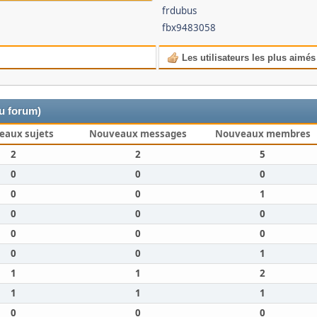
frdubus
fbx9483058
Les utilisateurs les plus aimés
du forum)
eaux sujets
Nouveaux messages
Nouveaux membres
2
2
5
0
0
0
0
0
1
0
0
0
0
0
0
0
0
1
1
1
2
1
1
1
0
0
0