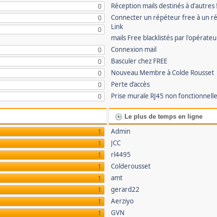
Réception mails destinés à d'autres 
0
Connecter un répéteur free à un r
0
Link
0
mails Free blacklistés par l'opérate
Connexion mail
0
Basculer chez FREE
0
Nouveau Membre à Colde Rousset
0
Perte d’accès
0
Prise murale RJ45 non fonctionnell
0
Le plus de temps en ligne
Admin
1
JCC
1
rl4495
1
Colderousset
1
amt
1
gerard22
1
Aerziyo
1
GVN
1