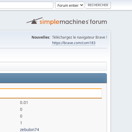
Nouvelles:
Téléchargez le navigateur Brave !
https://brave.com/com183
0.01
0
0
1
zebulon74