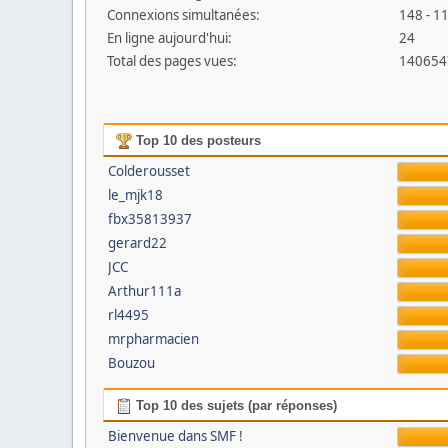
Connexions simultanées:
148 - 11
En ligne aujourd'hui:
24
Total des pages vues:
140654
Top 10 des posteurs
Colderousset
le_mjk18
fbx35813937
gerard22
JCC
Arthur111a
rl4495
mrpharmacien
Bouzou
Top 10 des sujets (par réponses)
Bienvenue dans SMF !