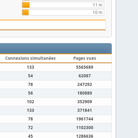
11 m
10 m
Connexions simultanées
Pages vues
133
5565689
54
62087
78
247292
56
180880
102
352909
133
371841
78
1961744
72
1102300
45
1286636