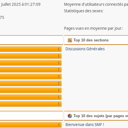
 Juillet 2025 à 01:27:09
Moyenne d'utilisateurs connectés pa
Statistiques des sexes:
75
Pages vues en moyenne par jour:
Top 10 des sections
Discussions Générales
1
1
1
1
1
1
1
1
1
Top 10 des sujets (par pages v
Bienvenue dans SMF !
1