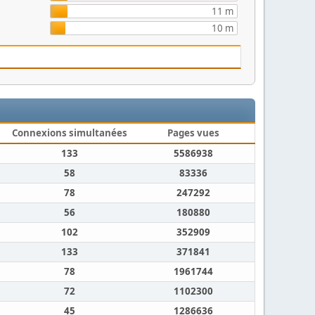
11 m
10 m
Connexions simultanées
Pages vues
133
5586938
58
83336
78
247292
56
180880
102
352909
133
371841
78
1961744
72
1102300
45
1286636