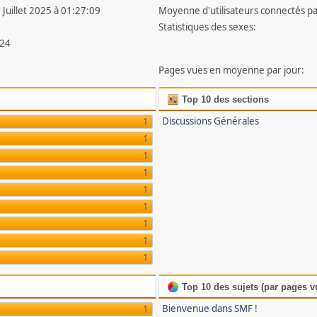
 Juillet 2025 à 01:27:09
Moyenne d'utilisateurs connectés pa
Statistiques des sexes:
24
Pages vues en moyenne par jour:
Top 10 des sections
Discussions Générales
1
1
1
1
1
1
1
1
1
Top 10 des sujets (par pages v
Bienvenue dans SMF !
1