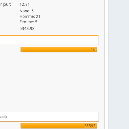
r jour:
12.81
None: 5
Homme: 21
Femme: 5
5343.98
10
ues)
26593