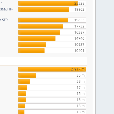
!?
23328
éseau TP-
19962
ur SFR
19635
17732
16387
14740
10937
e
10401
2 h 17 m
35 m
23 m
17 m
15 m
15 m
13 m
13 m