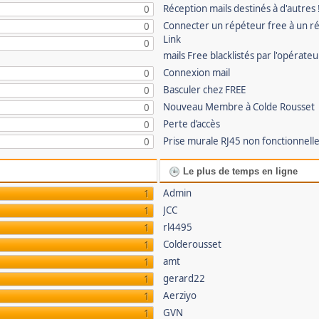
Réception mails destinés à d'autres 
0
Connecter un répéteur free à un r
0
Link
0
mails Free blacklistés par l'opérate
Connexion mail
0
Basculer chez FREE
0
Nouveau Membre à Colde Rousset
0
Perte d’accès
0
Prise murale RJ45 non fonctionnell
0
Le plus de temps en ligne
Admin
1
JCC
1
rl4495
1
Colderousset
1
amt
1
gerard22
1
Aerziyo
1
GVN
1