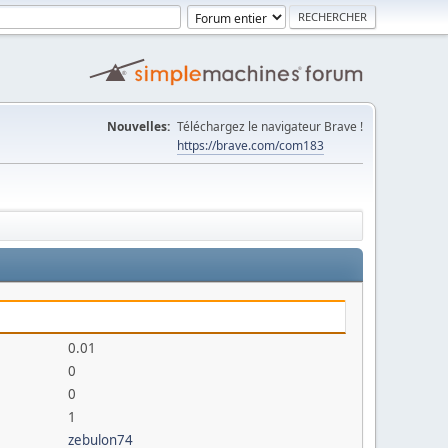
Nouvelles:
Téléchargez le navigateur Brave !
https://brave.com/com183
0.01
0
0
1
zebulon74