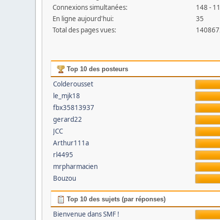
Connexions simultanées:
148 - 11
En ligne aujourd'hui:
35
Total des pages vues:
140867
Top 10 des posteurs
Colderousset
le_mjk18
fbx35813937
gerard22
JCC
Arthur111a
rl4495
mrpharmacien
Bouzou
Top 10 des sujets (par réponses)
Bienvenue dans SMF !