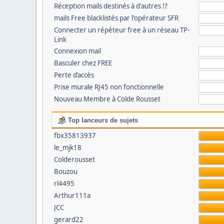
Réception mails destinés à d'autres !?
mails Free blacklistés par l'opérateur SFR
Connecter un répéteur free à un réseau TP-
Link
Connexion mail
Basculer chez FREE
Perte d’accès
Prise murale RJ45 non fonctionnelle
Nouveau Membre à Colde Rousset
Top lanceurs de sujets
fbx35813937
le_mjk18
Colderousset
Bouzou
rl4495
Arthur111a
JCC
gerard22