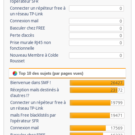
l'opérateur SFR
Connecter un répéteur free à
0
un réseau TP-Link
Connexion mail
0
Basculer chez FREE
0
Perte d’accès
0
Prise murale RJ45 non
0
fonctionnelle
Nouveau Membre à Colde
0
Rousset
Top 10 des sujets (par pages vues)
Bienvenue dans SMF !
26427
Réception mails destinés à
23172
d'autres !?
Connecter un répéteur free à
19799
un réseau TP-Link
mails Free blacklistés par
19471
l'opérateur SFR
Connexion mail
17569