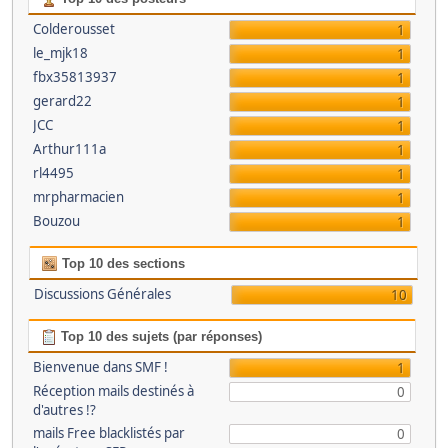
Colderousset
1
le_mjk18
1
fbx35813937
1
gerard22
1
JCC
1
Arthur111a
1
rl4495
1
mrpharmacien
1
Bouzou
1
Top 10 des sections
Discussions Générales
10
Top 10 des sujets (par réponses)
Bienvenue dans SMF !
1
Réception mails destinés à
0
d'autres !?
mails Free blacklistés par
0