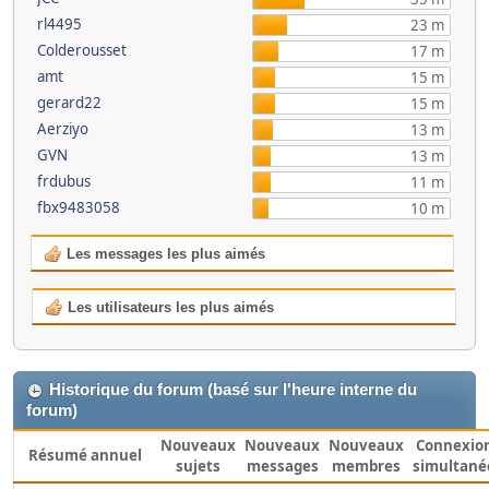
rl4495
23 m
Colderousset
17 m
amt
15 m
gerard22
15 m
Aerziyo
13 m
GVN
13 m
frdubus
11 m
fbx9483058
10 m
Les messages les plus aimés
Les utilisateurs les plus aimés
Historique du forum (basé sur l'heure interne du
forum)
Nouveaux
Nouveaux
Nouveaux
Connexio
Résumé annuel
sujets
messages
membres
simultané