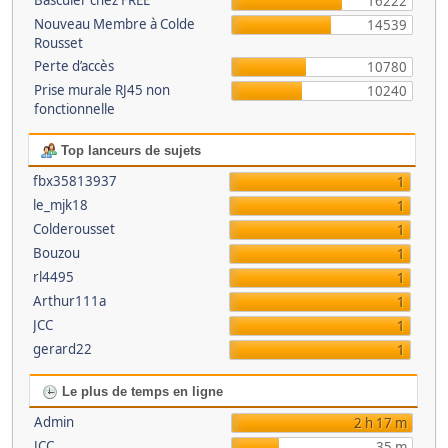
Basculer chez FREE
16222
Nouveau Membre à Colde
14539
Rousset
Perte d’accès
10780
Prise murale RJ45 non
10240
fonctionnelle
Top lanceurs de sujets
fbx35813937
1
le_mjk18
1
Colderousset
1
Bouzou
1
rl4495
1
Arthur111a
1
JCC
1
gerard22
1
Le plus de temps en ligne
Admin
2 h 17 m
JCC
35 m