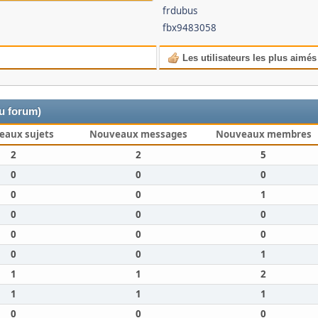
frdubus
fbx9483058
Les utilisateurs les plus aimés
du forum)
eaux sujets
Nouveaux messages
Nouveaux membres
2
2
5
0
0
0
0
0
1
0
0
0
0
0
0
0
0
1
1
1
2
1
1
1
0
0
0