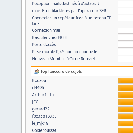
Réception mails destinés à d'autres !?
mails Free blacklistés par l'opérateur SFR
Connecter un répéteur free à un réseau TP-
Link
Connexion mail
Basculer chez FREE
Perte d’accès
Prise murale RJ45 non fonctionnelle
Nouveau Membre à Colde Rousset
Top lanceurs de sujets
Bouzou
rl4495
Arthur111a
JCC
gerard22
fbx35813937
le_mjk18
Colderousset