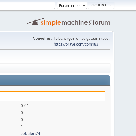
Nouvelles:
Téléchargez le navigateur Brave !
https://brave.com/com183
0.01
0
0
1
zebulon74