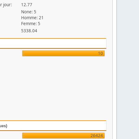
r jour:
12.77
None: 5
Homme: 21
Femme: 5
5338.04
10
ues)
26424