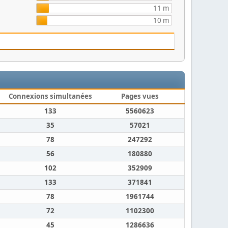
11 m
10 m
Connexions simultanées
Pages vues
133
5560623
35
57021
78
247292
56
180880
102
352909
133
371841
78
1961744
72
1102300
45
1286636