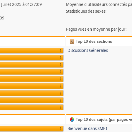
 Juillet 2025 à 01:27:09
Moyenne d'utilisateurs connectés pa
Statistiques des sexes:
09
Pages vues en moyenne par jour:
Top 10 des sections
Discussions Générales
1
1
1
1
1
1
1
1
1
Top 10 des sujets (par pages v
Bienvenue dans SMF !
1