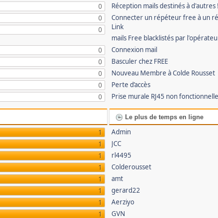
Réception mails destinés à d'autres 
0
Connecter un répéteur free à un r
0
Link
0
mails Free blacklistés par l'opérate
Connexion mail
0
Basculer chez FREE
0
Nouveau Membre à Colde Rousset
0
Perte d’accès
0
Prise murale RJ45 non fonctionnell
0
Le plus de temps en ligne
Admin
1
JCC
1
rl4495
1
Colderousset
1
amt
1
gerard22
1
Aerziyo
1
GVN
1