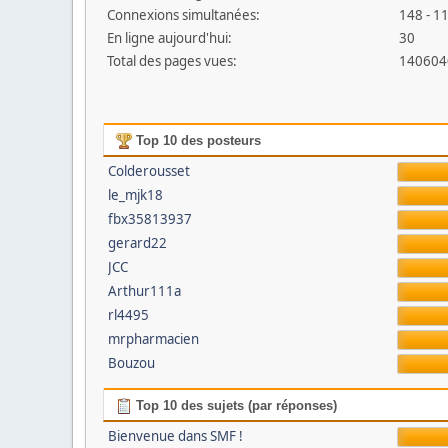
Connexions simultanées:
148 - 11
En ligne aujourd'hui:
30
Total des pages vues:
140604
Top 10 des posteurs
Colderousset
le_mjk18
fbx35813937
gerard22
JCC
Arthur111a
rl4495
mrpharmacien
Bouzou
Top 10 des sujets (par réponses)
Bienvenue dans SMF !