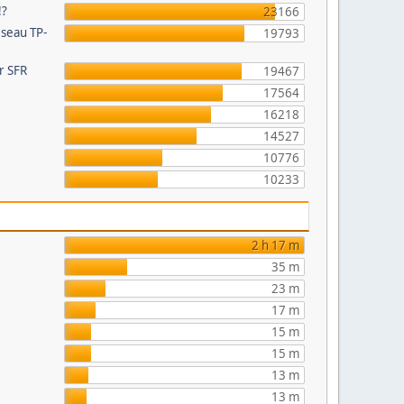
!?
23166
éseau TP-
19793
ur SFR
19467
17564
16218
14527
10776
e
10233
2 h 17 m
35 m
23 m
17 m
15 m
15 m
13 m
13 m