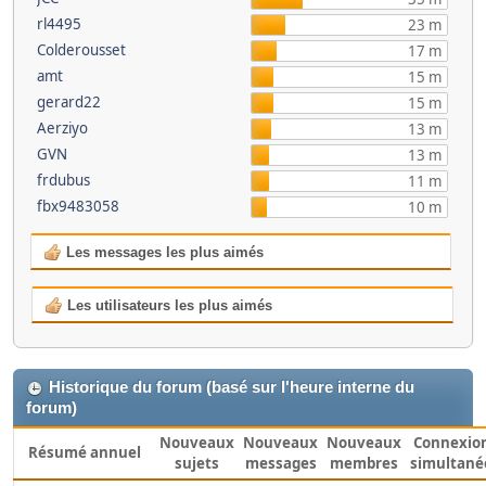
rl4495
23 m
Colderousset
17 m
amt
15 m
gerard22
15 m
Aerziyo
13 m
GVN
13 m
frdubus
11 m
fbx9483058
10 m
Les messages les plus aimés
Les utilisateurs les plus aimés
Historique du forum (basé sur l'heure interne du
forum)
Nouveaux
Nouveaux
Nouveaux
Connexio
Résumé annuel
sujets
messages
membres
simultané