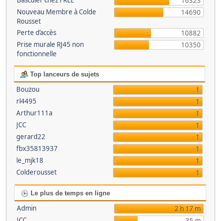
Basculer chez FREE
16323
Nouveau Membre à Colde
14690
Rousset
Perte d’accès
10882
Prise murale RJ45 non
10350
fonctionnelle
Top lanceurs de sujets
Bouzou
1
rl4495
1
Arthur111a
1
JCC
1
gerard22
1
fbx35813937
1
le_mjk18
1
Colderousset
1
Le plus de temps en ligne
Admin
2 h 17 m
JCC
35 m