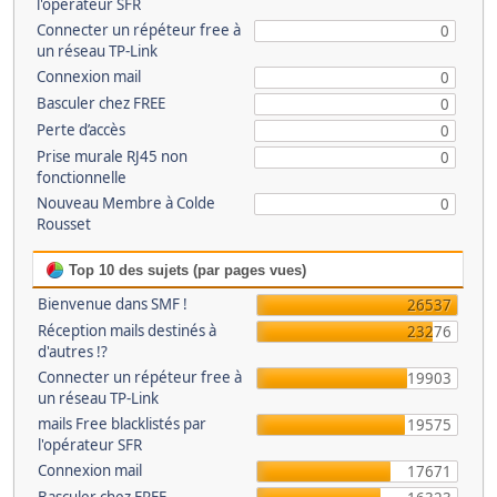
l'opérateur SFR
Connecter un répéteur free à
0
un réseau TP-Link
Connexion mail
0
Basculer chez FREE
0
Perte d’accès
0
Prise murale RJ45 non
0
fonctionnelle
Nouveau Membre à Colde
0
Rousset
Top 10 des sujets (par pages vues)
Bienvenue dans SMF !
26537
Réception mails destinés à
23276
d'autres !?
Connecter un répéteur free à
19903
un réseau TP-Link
mails Free blacklistés par
19575
l'opérateur SFR
Connexion mail
17671