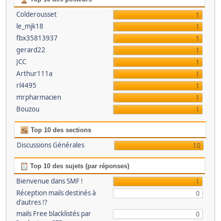
Colderousset
1
le_mjk18
1
fbx35813937
1
gerard22
1
JCC
1
Arthur111a
1
rl4495
1
mrpharmacien
1
Bouzou
1
Top 10 des sections
Discussions Générales
10
Top 10 des sujets (par réponses)
Bienvenue dans SMF !
1
Réception mails destinés à
0
d'autres !?
mails Free blacklistés par
0