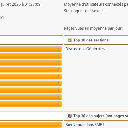
 Juillet 2025 à 01:27:09
Moyenne d'utilisateurs connectés pa
Statistiques des sexes:
51
Pages vues en moyenne par jour:
Top 10 des sections
Discussions Générales
1
1
1
1
1
1
1
1
1
Top 10 des sujets (par pages v
Bienvenue dans SMF !
1