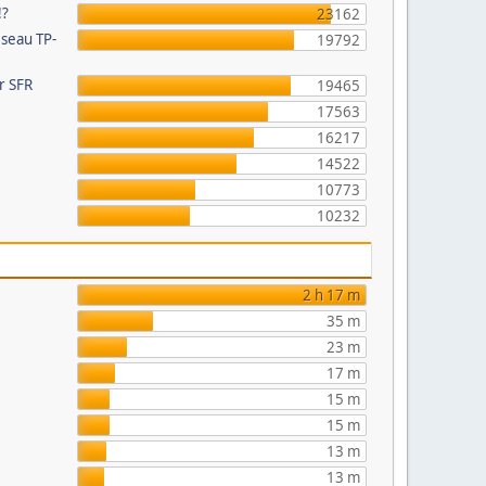
!?
23162
éseau TP-
19792
ur SFR
19465
17563
16217
14522
10773
e
10232
2 h 17 m
35 m
23 m
17 m
15 m
15 m
13 m
13 m