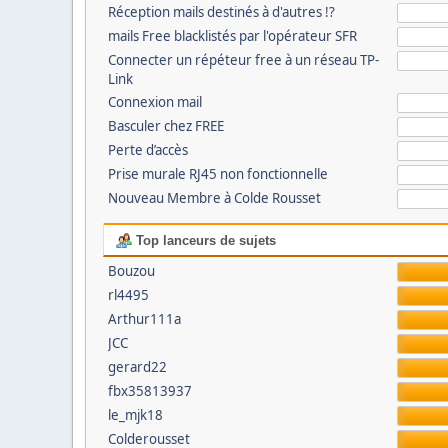
Réception mails destinés à d'autres !?
mails Free blacklistés par l'opérateur SFR
Connecter un répéteur free à un réseau TP-
Link
Connexion mail
Basculer chez FREE
Perte d’accès
Prise murale RJ45 non fonctionnelle
Nouveau Membre à Colde Rousset
Top lanceurs de sujets
Bouzou
rl4495
Arthur111a
JCC
gerard22
fbx35813937
le_mjk18
Colderousset