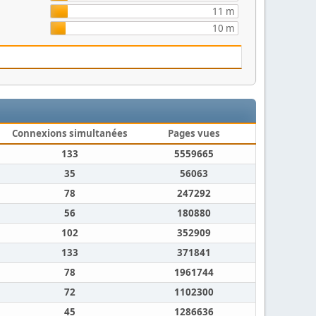
11 m
10 m
Connexions simultanées
Pages vues
133
5559665
35
56063
78
247292
56
180880
102
352909
133
371841
78
1961744
72
1102300
45
1286636