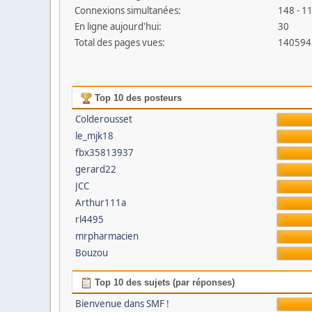
Connexions simultanées:
148 - 11
En ligne aujourd'hui:
30
Total des pages vues:
140594
Top 10 des posteurs
Colderousset
le_mjk18
fbx35813937
gerard22
JCC
Arthur111a
rl4495
mrpharmacien
Bouzou
Top 10 des sujets (par réponses)
Bienvenue dans SMF !