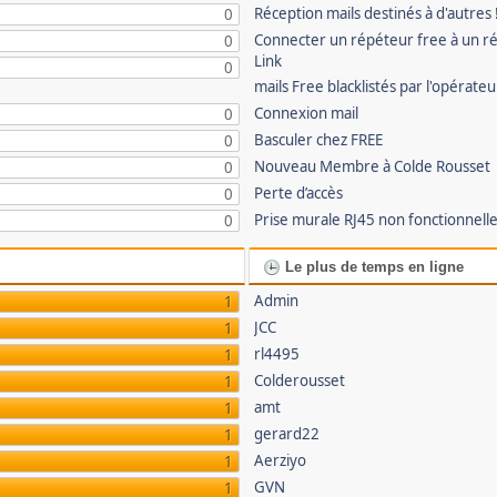
Réception mails destinés à d'autres 
0
Connecter un répéteur free à un r
0
Link
0
mails Free blacklistés par l'opérate
Connexion mail
0
Basculer chez FREE
0
Nouveau Membre à Colde Rousset
0
Perte d’accès
0
Prise murale RJ45 non fonctionnell
0
Le plus de temps en ligne
Admin
1
JCC
1
rl4495
1
Colderousset
1
amt
1
gerard22
1
Aerziyo
1
GVN
1