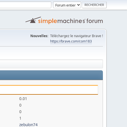
Nouvelles:
Téléchargez le navigateur Brave !
https://brave.com/com183
0.01
0
0
1
zebulon74