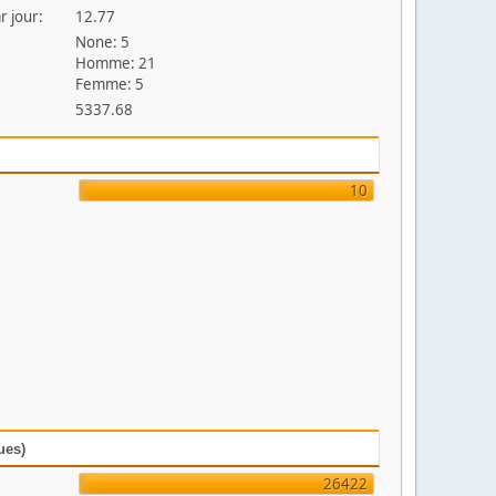
r jour:
12.77
None: 5
Homme: 21
Femme: 5
5337.68
10
ues)
26422