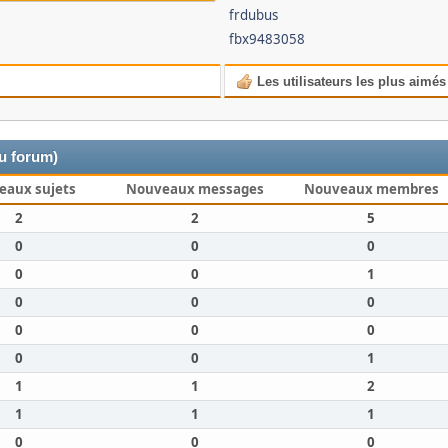
frdubus
fbx9483058
Les utilisateurs les plus aimés
du forum)
eaux sujets
Nouveaux messages
Nouveaux membres
2
2
5
0
0
0
0
0
1
0
0
0
0
0
0
0
0
1
1
1
2
1
1
1
0
0
0